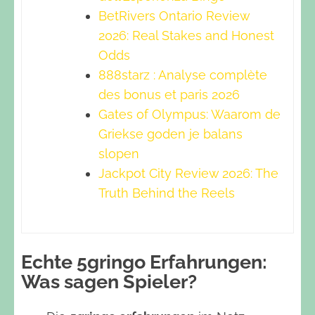
BetRivers Ontario Review
2026: Real Stakes and Honest
Odds
888starz : Analyse complète
des bonus et paris 2026
Gates of Olympus: Waarom de
Griekse goden je balans
slopen
Jackpot City Review 2026: The
Truth Behind the Reels
Echte 5gringo Erfahrungen:
Was sagen Spieler?