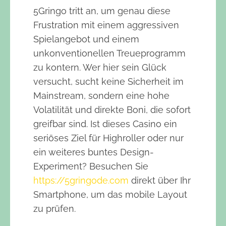
5Gringo tritt an, um genau diese
Frustration mit einem aggressiven
Spielangebot und einem
unkonventionellen Treueprogramm
zu kontern. Wer hier sein Glück
versucht, sucht keine Sicherheit im
Mainstream, sondern eine hohe
Volatilität und direkte Boni, die sofort
greifbar sind. Ist dieses Casino ein
seriöses Ziel für Highroller oder nur
ein weiteres buntes Design-
Experiment? Besuchen Sie
https://5gringode.com
direkt über Ihr
Smartphone, um das mobile Layout
zu prüfen.