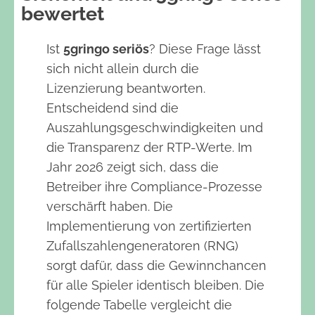
bewertet
Ist
5gringo seriös
? Diese Frage lässt
sich nicht allein durch die
Lizenzierung beantworten.
Entscheidend sind die
Auszahlungsgeschwindigkeiten und
die Transparenz der RTP-Werte. Im
Jahr 2026 zeigt sich, dass die
Betreiber ihre Compliance-Prozesse
verschärft haben. Die
Implementierung von zertifizierten
Zufallszahlengeneratoren (RNG)
sorgt dafür, dass die Gewinnchancen
für alle Spieler identisch bleiben. Die
folgende Tabelle vergleicht die