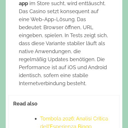
app
im Store sucht, wird enttäuscht.
Das Casino setzt konsequent auf
eine Web-App-Lösung. Das
bedeutet: Browser öffnen, URL
eingeben, spielen. In Tests zeigt sich,
dass diese Variante stabiler läuft als
native Anwendungen, die
regelmäßig Updates benötigen. Die
Performance ist auf iOS und Android
identisch, sofern eine stabile
Internetverbindung besteht.
Read also
Tombola 2026: Analisi Critica
dell’Esperienza Bingo