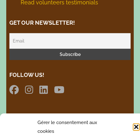
Read volunteers testimonials
GET OUR NEWSLETTER!
FOLLOW US!
Gérer le consentement aux
cookies
© 2026 Esperanza Verde Peru -