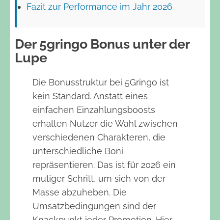
Fazit zur Performance im Jahr 2026
Der 5gringo Bonus unter der
Lupe
Die Bonusstruktur bei 5Gringo ist
kein Standard. Anstatt eines
einfachen Einzahlungsboosts
erhalten Nutzer die Wahl zwischen
verschiedenen Charakteren, die
unterschiedliche Boni
repräsentieren. Das ist für 2026 ein
mutiger Schritt, um sich von der
Masse abzuheben. Die
Umsatzbedingungen sind der
Knackpunkt jeder Promotion. Hier