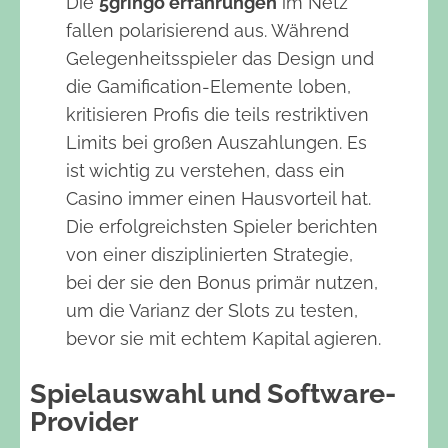
Die
5gringo erfahrungen
im Netz
fallen polarisierend aus. Während
Gelegenheitsspieler das Design und
die Gamification-Elemente loben,
kritisieren Profis die teils restriktiven
Limits bei großen Auszahlungen. Es
ist wichtig zu verstehen, dass ein
Casino immer einen Hausvorteil hat.
Die erfolgreichsten Spieler berichten
von einer disziplinierten Strategie,
bei der sie den Bonus primär nutzen,
um die Varianz der Slots zu testen,
bevor sie mit echtem Kapital agieren.
Spielauswahl und Software-
Provider