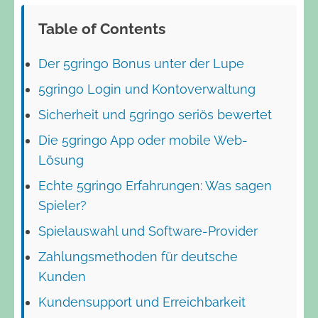
Table of Contents
Der 5gringo Bonus unter der Lupe
5gringo Login und Kontoverwaltung
Sicherheit und 5gringo seriös bewertet
Die 5gringo App oder mobile Web-
Lösung
Echte 5gringo Erfahrungen: Was sagen
Spieler?
Spielauswahl und Software-Provider
Zahlungsmethoden für deutsche
Kunden
Kundensupport und Erreichbarkeit