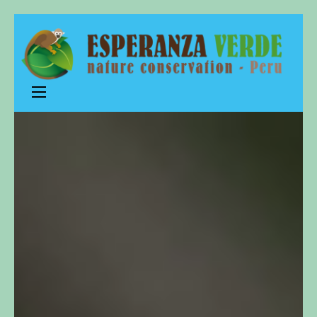
Esperanza
nature conservation – Peru
Verde