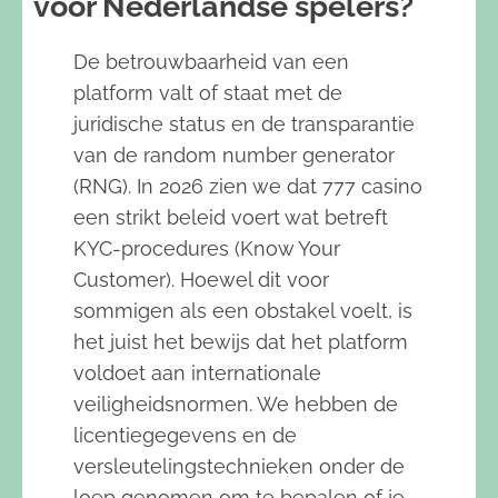
voor Nederlandse spelers?
De betrouwbaarheid van een
platform valt of staat met de
juridische status en de transparantie
van de random number generator
(RNG). In 2026 zien we dat 777 casino
een strikt beleid voert wat betreft
KYC-procedures (Know Your
Customer). Hoewel dit voor
sommigen als een obstakel voelt, is
het juist het bewijs dat het platform
voldoet aan internationale
veiligheidsnormen. We hebben de
licentiegegevens en de
versleutelingstechnieken onder de
loep genomen om te bepalen of je