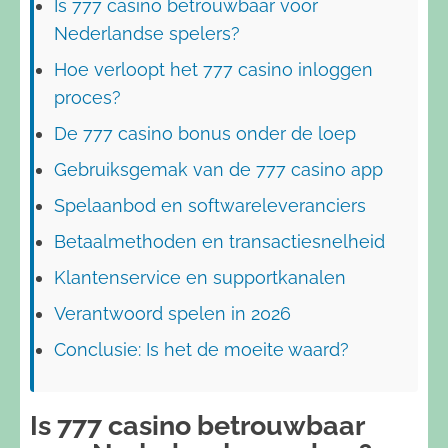
Is 777 casino betrouwbaar voor
Nederlandse spelers?
Hoe verloopt het 777 casino inloggen
proces?
De 777 casino bonus onder de loep
Gebruiksgemak van de 777 casino app
Spelaanbod en softwareleveranciers
Betaalmethoden en transactiesnelheid
Klantenservice en supportkanalen
Verantwoord spelen in 2026
Conclusie: Is het de moeite waard?
Is 777 casino betrouwbaar