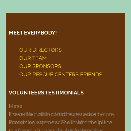
MEET EVERYBODY!
OUR DIRECTORS
OUR TEAM
OUR SPONSORS
OUR RESCUE CENTERS FRIENDS
VOLUNTEERS TESTIMONIALS
Lorie
It was like nothing I had experience before.
Everything was new. The habits, the place,
the people, the animals. It makes you