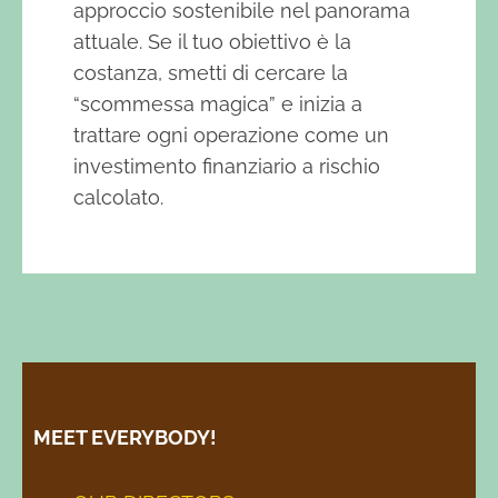
approccio sostenibile nel panorama
attuale. Se il tuo obiettivo è la
costanza, smetti di cercare la
“scommessa magica” e inizia a
trattare ogni operazione come un
investimento finanziario a rischio
calcolato.
MEET EVERYBODY!