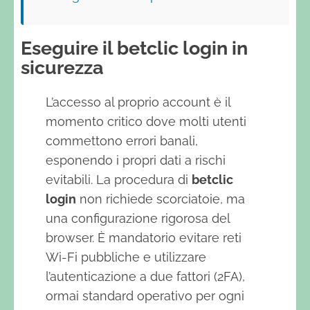
Eseguire il betclic login in
sicurezza
L’accesso al proprio account è il
momento critico dove molti utenti
commettono errori banali,
esponendo i propri dati a rischi
evitabili. La procedura di
betclic
login
non richiede scorciatoie, ma
una configurazione rigorosa del
browser. È mandatorio evitare reti
Wi-Fi pubbliche e utilizzare
l’autenticazione a due fattori (2FA),
ormai standard operativo per ogni