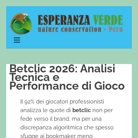
Esperanza
nature conservation – Peru
Verde
Betclic 2026: Analisi
Tecnica e
Performance di Gioco
Il 92% dei giocatori professionisti
analizza le quote di
betclic
non per
fede verso il brand, ma per una
discrepanza algoritmica che spesso
sfugge ai bookmaker meno