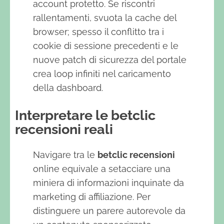
account protetto. Se riscontri
rallentamenti, svuota la cache del
browser; spesso il conflitto tra i
cookie di sessione precedenti e le
nuove patch di sicurezza del portale
crea loop infiniti nel caricamento
della dashboard.
Interpretare le betclic
recensioni reali
Navigare tra le
betclic recensioni
online equivale a setacciare una
miniera di informazioni inquinate da
marketing di affiliazione. Per
distinguere un parere autorevole da