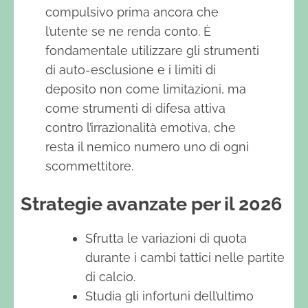
compulsivo prima ancora che
l’utente se ne renda conto. È
fondamentale utilizzare gli strumenti
di auto-esclusione e i limiti di
deposito non come limitazioni, ma
come strumenti di difesa attiva
contro l’irrazionalità emotiva, che
resta il nemico numero uno di ogni
scommettitore.
Strategie avanzate per il 2026
Sfrutta le variazioni di quota
durante i cambi tattici nelle partite
di calcio.
Studia gli infortuni dell’ultimo