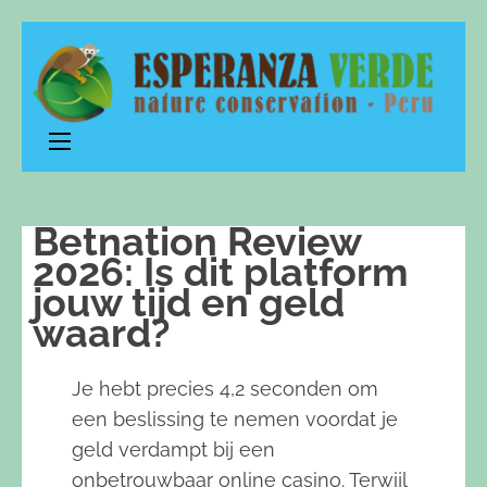
Esperanza
nature conservation – Peru
Verde
Betnation Review
2026: Is dit platform
jouw tijd en geld
waard?
Je hebt precies 4,2 seconden om
een beslissing te nemen voordat je
geld verdampt bij een
onbetrouwbaar online casino. Terwijl