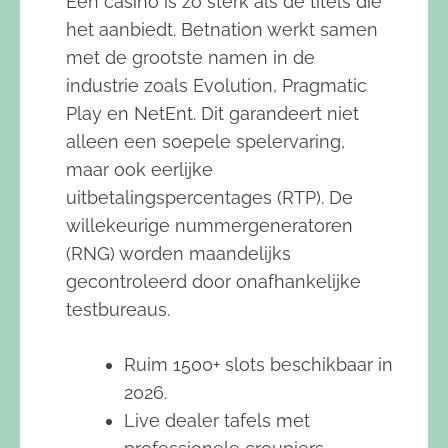
Een casino is zo sterk als de titels die
het aanbiedt. Betnation werkt samen
met de grootste namen in de
industrie zoals Evolution, Pragmatic
Play en NetEnt. Dit garandeert niet
alleen een soepele spelervaring,
maar ook eerlijke
uitbetalingspercentages (RTP). De
willekeurige nummergeneratoren
(RNG) worden maandelijks
gecontroleerd door onafhankelijke
testbureaus.
Ruim 1500+ slots beschikbaar in
2026.
Live dealer tafels met