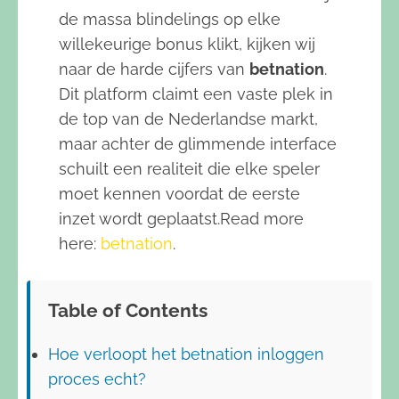
de massa blindelings op elke
willekeurige bonus klikt, kijken wij
naar de harde cijfers van
betnation
.
Dit platform claimt een vaste plek in
de top van de Nederlandse markt,
maar achter de glimmende interface
schuilt een realiteit die elke speler
moet kennen voordat de eerste
inzet wordt geplaatst.Read more
here:
betnation
.
Table of Contents
Hoe verloopt het betnation inloggen
proces echt?