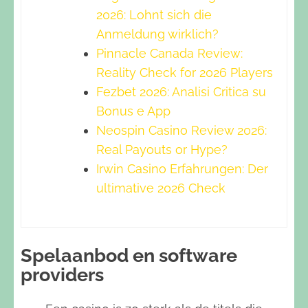
2026: Lohnt sich die
Anmeldung wirklich?
Pinnacle Canada Review:
Reality Check for 2026 Players
Fezbet 2026: Analisi Critica su
Bonus e App
Neospin Casino Review 2026:
Real Payouts or Hype?
Irwin Casino Erfahrungen: Der
ultimative 2026 Check
Spelaanbod en software
providers