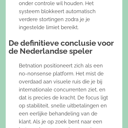
onder controle wil houden. Het
systeem blokkeert automatisch
verdere stortingen zodra je je
ingestelde limiet bereikt.
De definitieve conclusie voor
de Nederlandse speler
Betnation positioneert zich als een
no-nonsense platform. Het mist de
overdaad aan visuele ruis die je bij
internationale concurrenten ziet, en
dat is precies de kracht. De focus ligt
op stabiliteit, snelle uitbetalingen en
een eerlijke behandeling van de
klant. Als je op zoek bent naar een