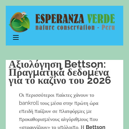
Esperanza
nature conservation – Peru
Verde
Αξιολόγηση Bettson:
Πραγματικά δεδομένα
για το καζίνο του 2026
Οι περισσότεροι παίκτες χάνουν το
bankroll τους μέσα στην πρώτη ώρα
επειδή παίζουν σε πλατφόρμες με
προκαθορισμένους αλγόριθμους που
«στραγγίζουν» το υπόλοιπο. Η
Bettson