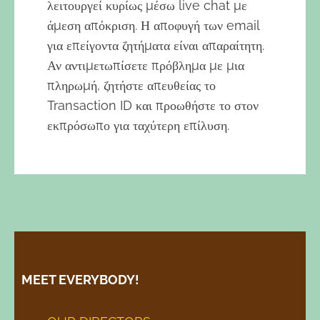
λειτουργεί κυρίως μέσω live chat με
άμεση απόκριση. Η αποφυγή των email
για επείγοντα ζητήματα είναι απαραίτητη.
Αν αντιμετωπίσετε πρόβλημα με μια
πληρωμή, ζητήστε απευθείας το
Transaction ID και προωθήστε το στον
εκπρόσωπο για ταχύτερη επίλυση.
MEET EVERYBODY!