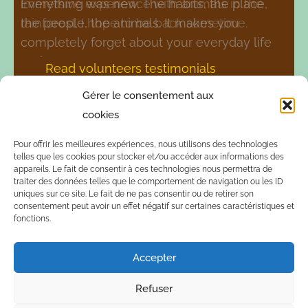
Everything was new. The habits, the place,
the people, the animals. It makes you
completely forget about your everyday life
and go...
Read volunteers testimonials
Gérer le consentement aux
cookies
GET OUR NEWSLETTER!
Pour offrir les meilleures expériences, nous utilisons des technologies
telles que les cookies pour stocker et/ou accéder aux informations des
appareils. Le fait de consentir à ces technologies nous permettra de
traiter des données telles que le comportement de navigation ou les ID
uniques sur ce site. Le fait de ne pas consentir ou de retirer son
consentement peut avoir un effet négatif sur certaines caractéristiques et
fonctions.
FOLLOW US!
Accepter
Refuser