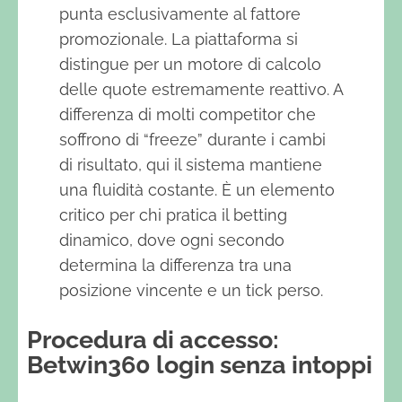
punta esclusivamente al fattore
promozionale. La piattaforma si
distingue per un motore di calcolo
delle quote estremamente reattivo. A
differenza di molti competitor che
soffrono di “freeze” durante i cambi
di risultato, qui il sistema mantiene
una fluidità costante. È un elemento
critico per chi pratica il betting
dinamico, dove ogni secondo
determina la differenza tra una
posizione vincente e un tick perso.
Procedura di accesso:
Betwin360 login senza intoppi