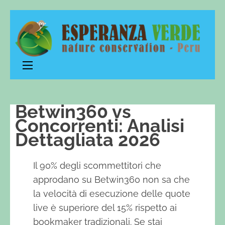
Esperanza
nature conservation – Peru
Verde
Betwin360 vs
Concorrenti: Analisi
Dettagliata 2026
Il 90% degli scommettitori che
approdano su Betwin360 non sa che
la velocità di esecuzione delle quote
live è superiore del 15% rispetto ai
bookmaker tradizionali. Se stai