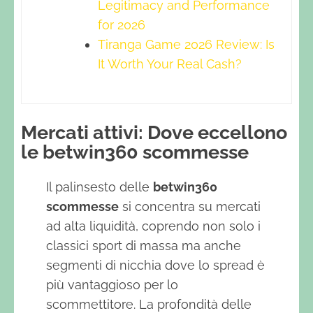
Legitimacy and Performance
for 2026
Tiranga Game 2026 Review: Is
It Worth Your Real Cash?
Mercati attivi: Dove eccellono
le betwin360 scommesse
Il palinsesto delle
betwin360
scommesse
si concentra su mercati
ad alta liquidità, coprendo non solo i
classici sport di massa ma anche
segmenti di nicchia dove lo spread è
più vantaggioso per lo
scommettitore. La profondità delle