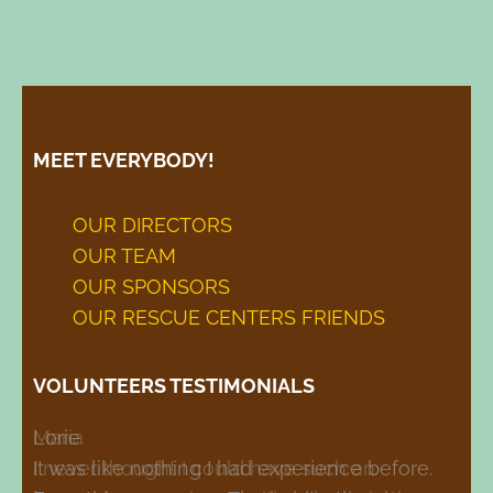
MEET EVERYBODY!
OUR DIRECTORS
OUR TEAM
OUR SPONSORS
OUR RESCUE CENTERS FRIENDS
VOLUNTEERS TESTIMONIALS
Lorie
It was like nothing I had experience before.