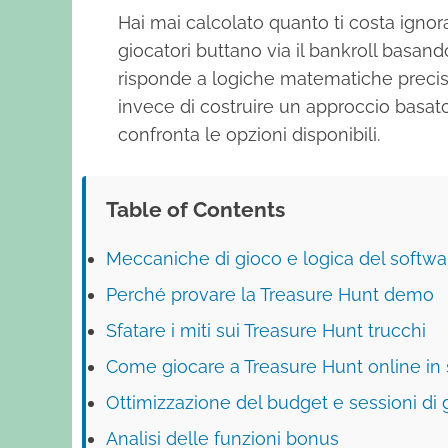
Hai mai calcolato quanto ti costa ignorar
giocatori buttano via il bankroll basand
risponde a logiche matematiche precise.
invece di costruire un approccio basato s
confronta le opzioni disponibili.
Table of Contents
Meccaniche di gioco e logica del softwa
Perché provare la Treasure Hunt demo
Sfatare i miti sui Treasure Hunt trucchi
Come giocare a Treasure Hunt online in 
Ottimizzazione del budget e sessioni di 
Analisi delle funzioni bonus