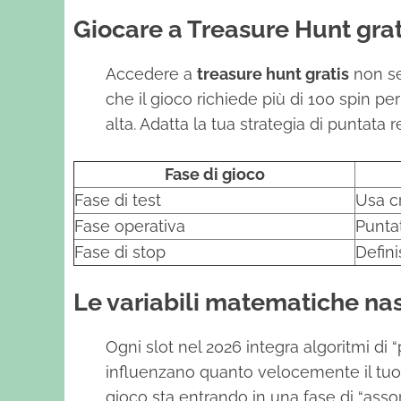
Giocare a Treasure Hunt grat
Accedere a
treasure hunt gratis
non ser
che il gioco richiede più di 100 spin pe
alta. Adatta la tua strategia di puntata
Fase di gioco
Fase di test
Usa cr
Fase operativa
Punta
Fase di stop
Defini
Le variabili matematiche na
Ogni slot nel 2026 integra algoritmi di
influenzano quanto velocemente il tuo s
gioco sta entrando in una fase di “asso