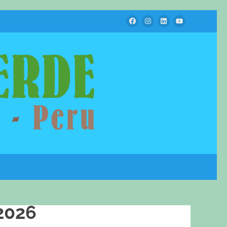
Esperanza
nature conservation – Peru
Verde
 2026