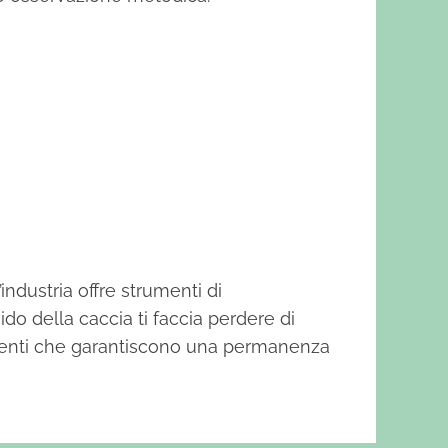
industria offre strumenti di
ido della caccia ti faccia perdere di
trumenti che garantiscono una permanenza