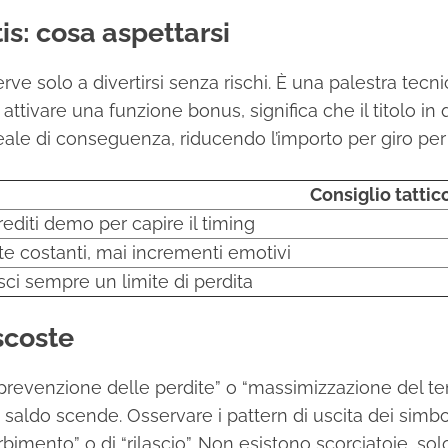
is: cosa aspettarsi
ve solo a divertirsi senza rischi. È una palestra tecni
r attivare una funzione bonus, significa che il titolo 
 reale di conseguenza, riducendo l’importo per giro pe
Consiglio tattic
editi demo per capire il timing
te costanti, mai incrementi emotivi
sci sempre un limite di perdita
scoste
 “prevenzione delle perdite” o “massimizzazione del te
aldo scende. Osservare i pattern di uscita dei simboli 
rbimento” o di “rilascio”. Non esistono scorciatoie, s