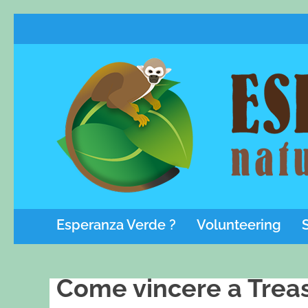
Esperanza Verde ?
Volunteering
Come vincere a Treas