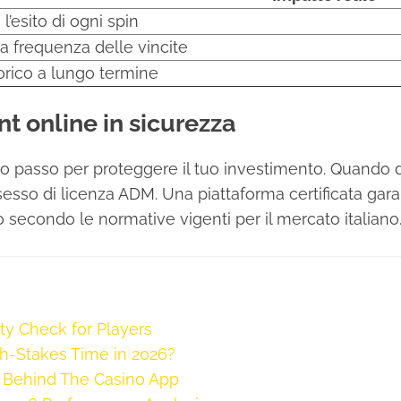
l’esito di ogni spin
la frequenza delle vincite
orico a lungo termine
t online in sicurezza
imo passo per proteggere il tuo investimento. Quando 
sesso di licenza ADM. Una piattaforma certificata gara
econdo le normative vigenti per il mercato italiano
ty Check for Players
gh-Stakes Time in 2026?
h Behind The Casino App