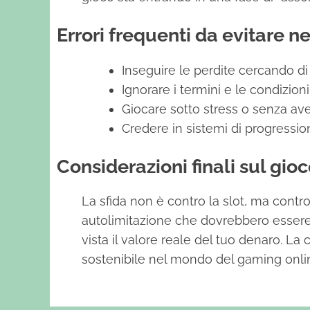
Errori frequenti da evitare n
Inseguire le perdite cercando di
Ignorare i termini e le condizio
Giocare sotto stress o senza av
Credere in sistemi di progressio
Considerazioni finali sul gio
La sfida non è contro la slot, ma contro 
autolimitazione che dovrebbero essere il
vista il valore reale del tuo denaro. L
sostenibile nel mondo del gaming onli