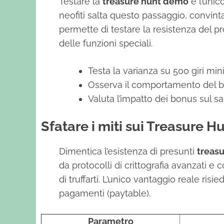
Testare la
treasure hunt demo
è l’unic
neofiti salta questo passaggio, convinta
permette di testare la resistenza del p
delle funzioni speciali.
Testa la varianza su 500 giri min
Osserva il comportamento del bi
Valuta l’impatto dei bonus sul s
Sfatare i miti sui Treasure H
Dimentica l’esistenza di presunti
treasu
da protocolli di crittografia avanzati 
di truffarti. L’unico vantaggio reale ri
pagamenti (paytable).
Parametro