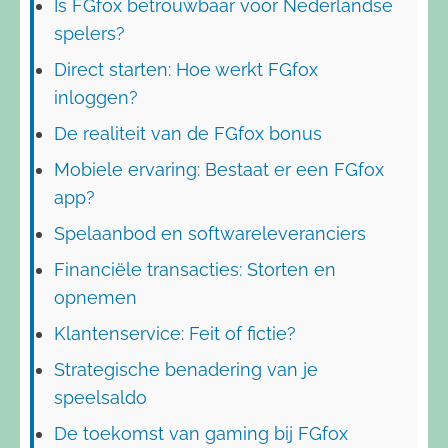
Is FGfox betrouwbaar voor Nederlandse
spelers?
Direct starten: Hoe werkt FGfox
inloggen?
De realiteit van de FGfox bonus
Mobiele ervaring: Bestaat er een FGfox
app?
Spelaanbod en softwareleveranciers
Financiële transacties: Storten en
opnemen
Klantenservice: Feit of fictie?
Strategische benadering van je
speelsaldo
De toekomst van gaming bij FGfox