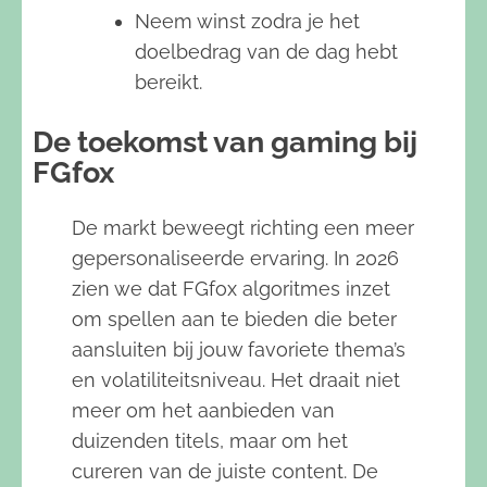
Neem winst zodra je het
doelbedrag van de dag hebt
bereikt.
De toekomst van gaming bij
FGfox
De markt beweegt richting een meer
gepersonaliseerde ervaring. In 2026
zien we dat FGfox algoritmes inzet
om spellen aan te bieden die beter
aansluiten bij jouw favoriete thema’s
en volatiliteitsniveau. Het draait niet
meer om het aanbieden van
duizenden titels, maar om het
cureren van de juiste content. De