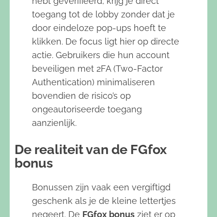
hebt geverifieerd, krijg je direct
toegang tot de lobby zonder dat je
door eindeloze pop-ups hoeft te
klikken. De focus ligt hier op directe
actie. Gebruikers die hun account
beveiligen met 2FA (Two-Factor
Authentication) minimaliseren
bovendien de risico’s op
ongeautoriseerde toegang
aanzienlijk.
De realiteit van de FGfox
bonus
Bonussen zijn vaak een vergiftigd
geschenk als je de kleine lettertjes
negeert. De
FGfox bonus
ziet er op