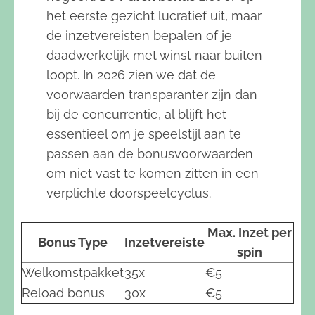
het eerste gezicht lucratief uit, maar
de inzetvereisten bepalen of je
daadwerkelijk met winst naar buiten
loopt. In 2026 zien we dat de
voorwaarden transparanter zijn dan
bij de concurrentie, al blijft het
essentieel om je speelstijl aan te
passen aan de bonusvoorwaarden
om niet vast te komen zitten in een
verplichte doorspeelcyclus.
Max. Inzet per
Bonus Type
Inzetvereiste
spin
Welkomstpakket
35x
€5
Reload bonus
30x
€5