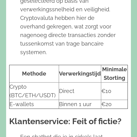
geselecteerd op basis van
verwerkingssnelheid en veiligheid.
Cryptovaluta hebben hier de
overhand gekregen, wat zorgt voor
nagenoeg directe transacties zonder
tussenkomst van trage bancaire
systemen.
Minimale
Methode
Verwerkingstijd
Storting
Crypto
Direct
€10
(BTC/ETH/USDT)
E-wallets
Binnen 1 uur
€20
Klantenservice: Feit of fictie?
Een chatbot die je in cirkels laat