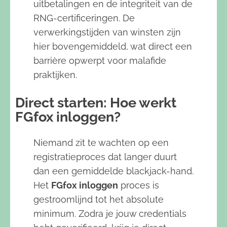
uitbetalingen en de integriteit van de
RNG-certificeringen. De
verwerkingstijden van winsten zijn
hier bovengemiddeld, wat direct een
barrière opwerpt voor malafide
praktijken.
Direct starten: Hoe werkt
FGfox inloggen?
Niemand zit te wachten op een
registratieproces dat langer duurt
dan een gemiddelde blackjack-hand.
Het
FGfox inloggen
proces is
gestroomlijnd tot het absolute
minimum. Zodra je jouw credentials