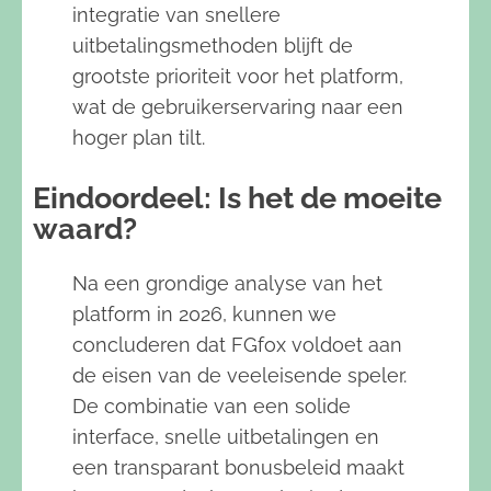
integratie van snellere
uitbetalingsmethoden blijft de
grootste prioriteit voor het platform,
wat de gebruikerservaring naar een
hoger plan tilt.
Eindoordeel: Is het de moeite
waard?
Na een grondige analyse van het
platform in 2026, kunnen we
concluderen dat FGfox voldoet aan
de eisen van de veeleisende speler.
De combinatie van een solide
interface, snelle uitbetalingen en
een transparant bonusbeleid maakt