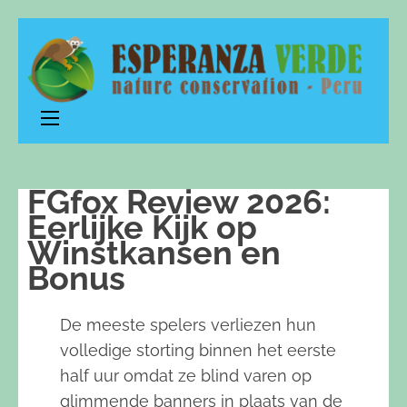
Esperanza
nature conservation – Peru
Verde
FGfox Review 2026:
Eerlijke Kijk op
Winstkansen en
Bonus
De meeste spelers verliezen hun
volledige storting binnen het eerste
half uur omdat ze blind varen op
glimmende banners in plaats van de