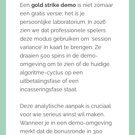
Een
gold strike demo
is niet zomaar
een gratis versie; het is je
persoonlijke laboratorium. In 2026
zien we dat professionele spelers
deze modus gebruiken om ‘session
variance’ in kaart te brengen. Ze
draaien 500 spins in de demo-
omgeving om te zien of de huidige
algoritme-cyclus op een
uitbetalingsfase of een
incasseringsfase staat.
Deze analytische aanpak is cruciaal
voor wie serieus winst wil maken.
Wanneer je in een demo-omgeving
merkt dat de bonusronde in 300