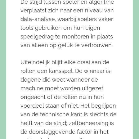
De strijd tussen speler en algoritme
verplaatst zich naar een niveau van
data-analyse, waarbij spelers vaker
tools gebruiken om hun eigen
speelgedrag te monitoren in plaats
van alleen op geluk te vertrouwen.
Uiteindelijk blijft elke draai aan de
rollen een kansspel. De winnaar is
degene die weet wanneer de
machine moet worden uitgezet,
ongeacht of de rollen nu in hun
voordeel staan of niet. Het begrijpen
van de technische kant is slechts de
helft van de strijd; zelfbeheersing is
de doorslaggevende factor in het