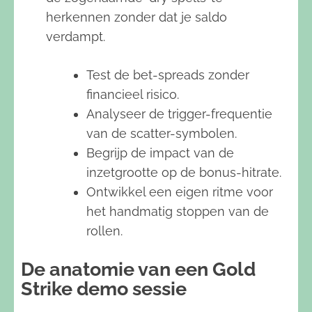
herkennen zonder dat je saldo
verdampt.
Test de bet-spreads zonder
financieel risico.
Analyseer de trigger-frequentie
van de scatter-symbolen.
Begrijp de impact van de
inzetgrootte op de bonus-hitrate.
Ontwikkel een eigen ritme voor
het handmatig stoppen van de
rollen.
De anatomie van een Gold
Strike demo sessie