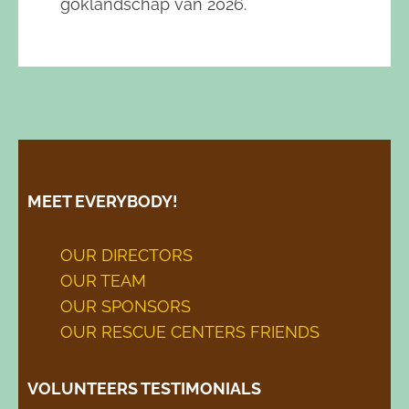
goklandschap van 2026.
MEET EVERYBODY!
OUR DIRECTORS
OUR TEAM
OUR SPONSORS
OUR RESCUE CENTERS FRIENDS
VOLUNTEERS TESTIMONIALS