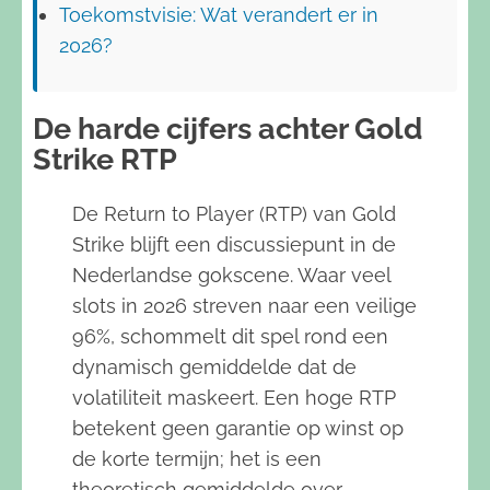
Toekomstvisie: Wat verandert er in
2026?
De harde cijfers achter Gold
Strike RTP
De Return to Player (RTP) van Gold
Strike blijft een discussiepunt in de
Nederlandse gokscene. Waar veel
slots in 2026 streven naar een veilige
96%, schommelt dit spel rond een
dynamisch gemiddelde dat de
volatiliteit maskeert. Een hoge RTP
betekent geen garantie op winst op
de korte termijn; het is een
theoretisch gemiddelde over