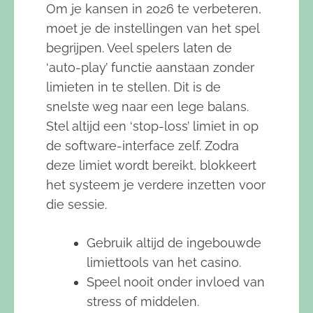
Om je kansen in 2026 te verbeteren,
moet je de instellingen van het spel
begrijpen. Veel spelers laten de
‘auto-play’ functie aanstaan zonder
limieten in te stellen. Dit is de
snelste weg naar een lege balans.
Stel altijd een ‘stop-loss’ limiet in op
de software-interface zelf. Zodra
deze limiet wordt bereikt, blokkeert
het systeem je verdere inzetten voor
die sessie.
Gebruik altijd de ingebouwde
limiettools van het casino.
Speel nooit onder invloed van
stress of middelen.