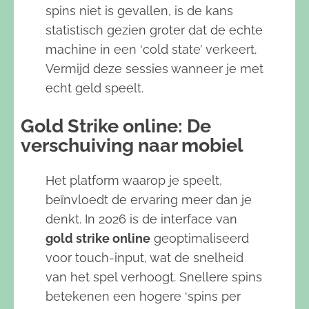
spins niet is gevallen, is de kans
statistisch gezien groter dat de echte
machine in een ‘cold state’ verkeert.
Vermijd deze sessies wanneer je met
echt geld speelt.
Gold Strike online: De
verschuiving naar mobiel
Het platform waarop je speelt,
beïnvloedt de ervaring meer dan je
denkt. In 2026 is de interface van
gold strike online
geoptimaliseerd
voor touch-input, wat de snelheid
van het spel verhoogt. Snellere spins
betekenen een hogere ‘spins per