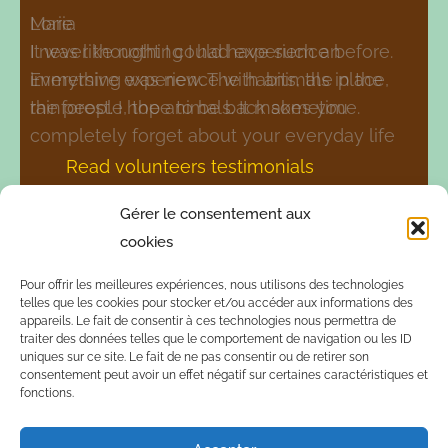
Lorie
It was like nothing I had experience before.
Everything was new. The habits, the place,
the people, the animals. It makes you
completely forget about your everyday life
and go...
Read volunteers testimonials
Gérer le consentement aux
cookies
GET OUR NEWSLETTER!
Pour offrir les meilleures expériences, nous utilisons des technologies
telles que les cookies pour stocker et/ou accéder aux informations des
appareils. Le fait de consentir à ces technologies nous permettra de
traiter des données telles que le comportement de navigation ou les ID
uniques sur ce site. Le fait de ne pas consentir ou de retirer son
consentement peut avoir un effet négatif sur certaines caractéristiques et
fonctions.
FOLLOW US!