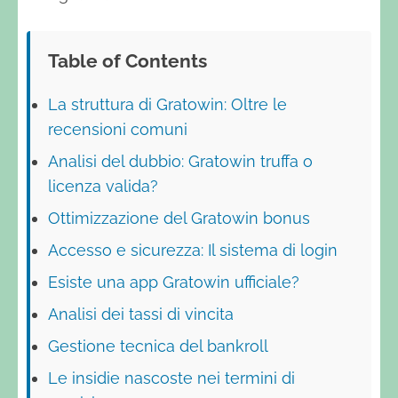
Table of Contents
La struttura di Gratowin: Oltre le
recensioni comuni
Analisi del dubbio: Gratowin truffa o
licenza valida?
Ottimizzazione del Gratowin bonus
Accesso e sicurezza: Il sistema di login
Esiste una app Gratowin ufficiale?
Analisi dei tassi di vincita
Gestione tecnica del bankroll
Le insidie nascoste nei termini di