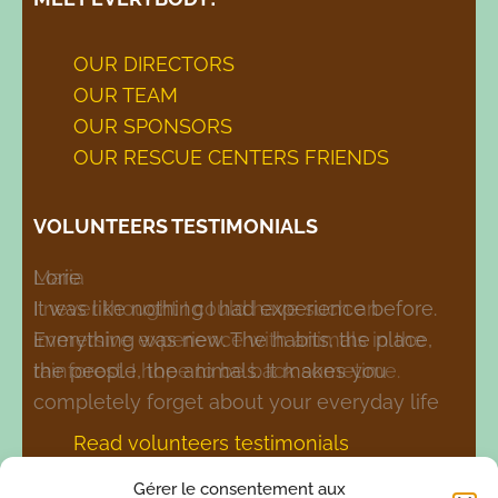
OUR DIRECTORS
OUR TEAM
OUR SPONSORS
OUR RESCUE CENTERS FRIENDS
VOLUNTEERS TESTIMONIALS
Lorie
It was like nothing I had experience before.
Everything was new. The habits, the place,
the people, the animals. It makes you
completely forget about your everyday life
and go...
Read volunteers testimonials
Gérer le consentement aux