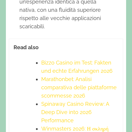
un’esperienza identica a quella
nativa, con una fluidità superiore
rispetto alle vecchie applicazioni
scaricabili.
Read also
Bizzo Casino im Test: Fakten
und echte Erfahrungen 2026
Marathonbet: Analisi
comparativa delle piattaforme
scommesse 2026
Spinaway Casino Review: A
Deep Dive into 2026
Performance
Winmasters 2026: Η σκληρή