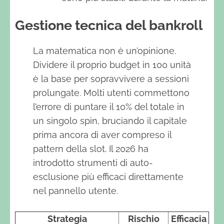
Gestione tecnica del bankroll
La matematica non è un’opinione.
Dividere il proprio budget in 100 unità
è la base per sopravvivere a sessioni
prolungate. Molti utenti commettono
l’errore di puntare il 10% del totale in
un singolo spin, bruciando il capitale
prima ancora di aver compreso il
pattern della slot. Il 2026 ha
introdotto strumenti di auto-
esclusione più efficaci direttamente
nel pannello utente.
Strategia
Rischio
Efficacia