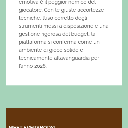
emotiva è il peggior nemico del
giocatore. Con le giuste accortezze
tecniche, l’uso corretto degli
strumenti messi a disposizione e una
gestione rigorosa del budget, la
piattaforma si conferma come un
ambiente di gioco solido e
tecnicamente all’avanguardia per
l’anno 2026.
MEET EVERYBODY!