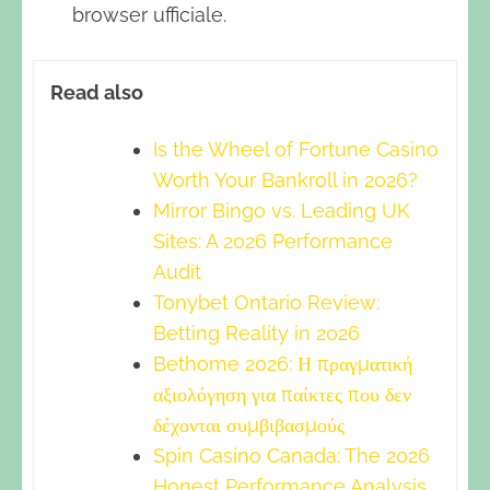
browser ufficiale.
Read also
Is the Wheel of Fortune Casino
Worth Your Bankroll in 2026?
Mirror Bingo vs. Leading UK
Sites: A 2026 Performance
Audit
Tonybet Ontario Review:
Betting Reality in 2026
Bethome 2026: Η πραγματική
αξιολόγηση για παίκτες που δεν
δέχονται συμβιβασμούς
Spin Casino Canada: The 2026
Honest Performance Analysis