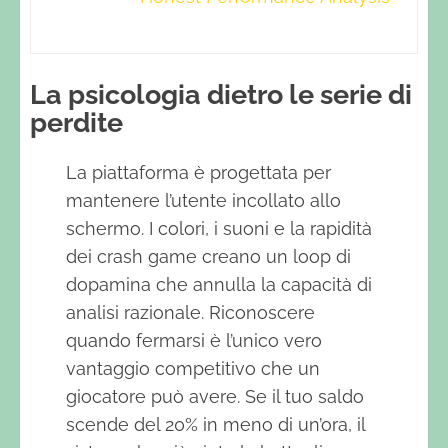
La psicologia dietro le serie di
perdite
La piattaforma è progettata per
mantenere l’utente incollato allo
schermo. I colori, i suoni e la rapidità
dei crash game creano un loop di
dopamina che annulla la capacità di
analisi razionale. Riconoscere
quando fermarsi è l’unico vero
vantaggio competitivo che un
giocatore può avere. Se il tuo saldo
scende del 20% in meno di un’ora, il