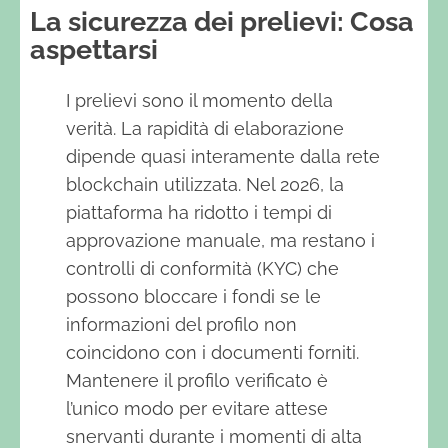
La sicurezza dei prelievi: Cosa
aspettarsi
I prelievi sono il momento della
verità. La rapidità di elaborazione
dipende quasi interamente dalla rete
blockchain utilizzata. Nel 2026, la
piattaforma ha ridotto i tempi di
approvazione manuale, ma restano i
controlli di conformità (KYC) che
possono bloccare i fondi se le
informazioni del profilo non
coincidono con i documenti forniti.
Mantenere il profilo verificato è
l’unico modo per evitare attese
snervanti durante i momenti di alta