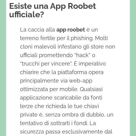
Esiste una App Roobet
ufficiale?
La caccia alla
app roobet
è un
terreno fertile per il phishing. Molti
cloni malevoli infestano gli store non
ufficiali promettendo “hack” o
“trucchi per vincere”. È imperativo
chiarire che la piattaforma opera
principalmente via web-app
ottimizzata per mobile. Qualsiasi
applicazione scaricabile da fonti
terze che richieda le tue chiavi
private è, senza ombra di dubbio, un
tentativo di sottrarti i fondi. La
sicurezza passa esclusivamente dal