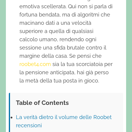
emotiva scellerata. Qui non si parla di
fortuna bendata, ma di algoritmi che
macinano dati a una velocità
superiore a quella di qualsiasi
calcolo umano, rendendo ogni
sessione una sfida brutale contro il
margine della casa. Se pensi che
roobet4.com
sia la tua scorciatoia per
la pensione anticipata, hai già perso
la metà della tua posta in gioco.
Table of Contents
La verità dietro il volume delle Roobet
recensioni