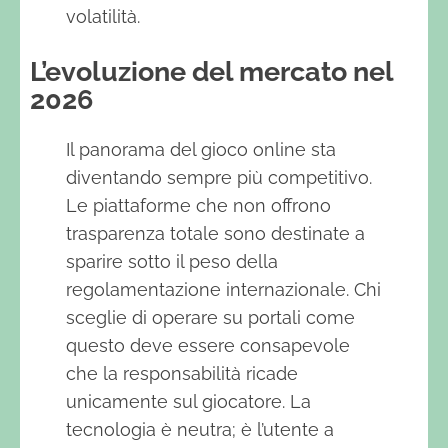
volatilità.
L’evoluzione del mercato nel
2026
Il panorama del gioco online sta
diventando sempre più competitivo.
Le piattaforme che non offrono
trasparenza totale sono destinate a
sparire sotto il peso della
regolamentazione internazionale. Chi
sceglie di operare su portali come
questo deve essere consapevole
che la responsabilità ricade
unicamente sul giocatore. La
tecnologia è neutra; è l’utente a