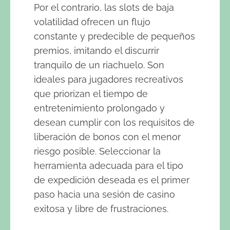
Por el contrario, las slots de baja
volatilidad ofrecen un flujo
constante y predecible de pequeños
premios, imitando el discurrir
tranquilo de un riachuelo. Son
ideales para jugadores recreativos
que priorizan el tiempo de
entretenimiento prolongado y
desean cumplir con los requisitos de
liberación de bonos con el menor
riesgo posible. Seleccionar la
herramienta adecuada para el tipo
de expedición deseada es el primer
paso hacia una sesión de casino
exitosa y libre de frustraciones.