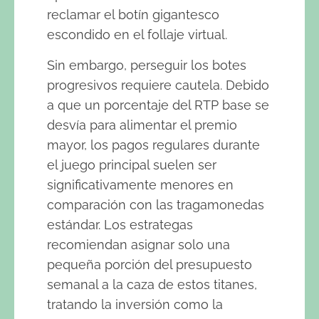
reclamar el botín gigantesco
escondido en el follaje virtual.
Sin embargo, perseguir los botes
progresivos requiere cautela. Debido
a que un porcentaje del RTP base se
desvía para alimentar el premio
mayor, los pagos regulares durante
el juego principal suelen ser
significativamente menores en
comparación con las tragamonedas
estándar. Los estrategas
recomiendan asignar solo una
pequeña porción del presupuesto
semanal a la caza de estos titanes,
tratando la inversión como la