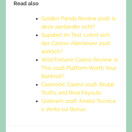
Read also
Golden Panda Review 2026: Is
deze aanbieder echt?
Supabet im Test: Lohnt sich
das Casino-Abenteuer 2026
wirklich?
Wild Fortune Casino Review: Is
This 2026 Platform Worth Your
Bankroll?
Casinonic Casino 2026: Brutal
Truths and Real Payouts
Gratowin 2026: Analisi Tecnica
e Verità sui Bonus