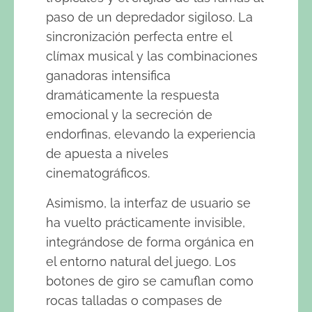
paso de un depredador sigiloso. La
sincronización perfecta entre el
clímax musical y las combinaciones
ganadoras intensifica
dramáticamente la respuesta
emocional y la secreción de
endorfinas, elevando la experiencia
de apuesta a niveles
cinematográficos.
Asimismo, la interfaz de usuario se
ha vuelto prácticamente invisible,
integrándose de forma orgánica en
el entorno natural del juego. Los
botones de giro se camuflan como
rocas talladas o compases de