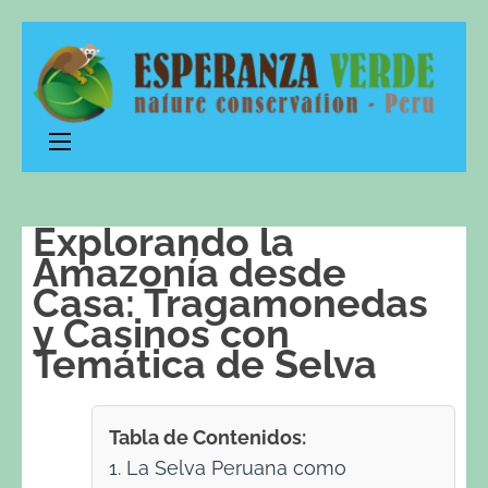
Esperanza
nature conservation – Peru
Verde
Explorando la
Amazonía desde
Casa: Tragamonedas
y Casinos con
Temática de Selva
Tabla de Contenidos:
1. La Selva Peruana como