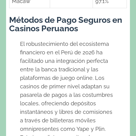
Macaw
97.1%
Métodos de Pago Seguros en
Casinos Peruanos
El robustecimiento del ecosistema
financiero en el Perú de 2026 ha
facilitado una integración perfecta
entre la banca tradicional y las
plataformas de juego online. Los
casinos de primer nivel adaptan su
pasarela de pagos a las costumbres
locales, ofreciendo depósitos
instantáneos y libres de comisiones
a través de billeteras móviles
omnipresentes como Yape y Plin.