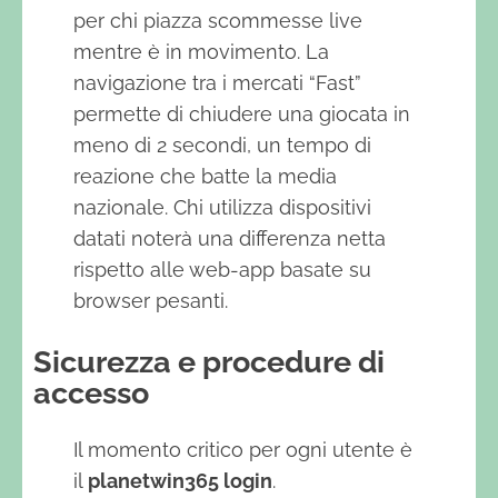
per chi piazza scommesse live
mentre è in movimento. La
navigazione tra i mercati “Fast”
permette di chiudere una giocata in
meno di 2 secondi, un tempo di
reazione che batte la media
nazionale. Chi utilizza dispositivi
datati noterà una differenza netta
rispetto alle web-app basate su
browser pesanti.
Sicurezza e procedure di
accesso
Il momento critico per ogni utente è
il
planetwin365 login
.