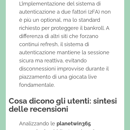
L’implementazione del sistema di
autenticazione a due fattori (2FA) non
è più un optional, ma lo standard
richiesto per proteggere il bankroll. A
differenza di altri siti che forzano
continui refresh, il sistema di
autenticazione mantiene la sessione
sicura ma reattiva, evitando
disconnessioni improvvise durante il
piazzamento di una giocata live
fondamentale.
Cosa dicono gli utenti: sintesi
delle recensioni
Analizzando le
planetwin365