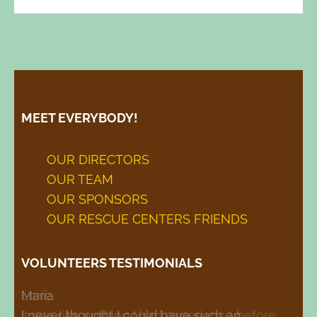
MEET EVERYBODY!
OUR DIRECTORS
OUR TEAM
OUR SPONSORS
OUR RESCUE CENTERS FRIENDS
VOLUNTEERS TESTIMONIALS
Lorie
It was like nothing I had experience before.