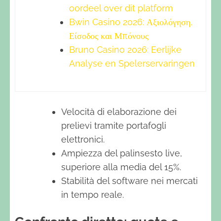
oordeel over dit platform
Bwin Casino 2026: Αξιολόγηση,
Είσοδος και Μπόνους
Bruno Casino 2026: Eerlijke
Analyse en Spelerservaringen
Velocità di elaborazione dei
prelievi tramite portafogli
elettronici.
Ampiezza del palinsesto live,
superiore alla media del 15%.
Stabilità del software nei mercati
in tempo reale.