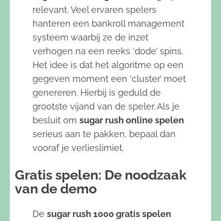
relevant. Veel ervaren spelers
hanteren een bankroll management
systeem waarbij ze de inzet
verhogen na een reeks ‘dode’ spins.
Het idee is dat het algoritme op een
gegeven moment een ‘cluster’ moet
genereren. Hierbij is geduld de
grootste vijand van de speler. Als je
besluit om
sugar rush online spelen
serieus aan te pakken, bepaal dan
vooraf je verlieslimiet.
Gratis spelen: De noodzaak
van de demo
De
sugar rush 1000 gratis spelen