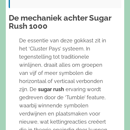
De mechaniek achter Sugar
Rush 1000
De essentie van deze gokkast zit in
het ‘Cluster Pays’ systeem. In
tegenstelling tot traditionele
winlijnen, draait alles om groepen
van vijf of meer symbolen die
horizontaal of verticaal verbonden
zijn. De
sugar rush
ervaring wordt
gedreven door de ‘Tumble’ feature,
waarbij winnende symbolen
verdwijnen en plaatsmaken voor
nieuwe, wat kettingreacties creëert
die in theorie oneindig door kunnen