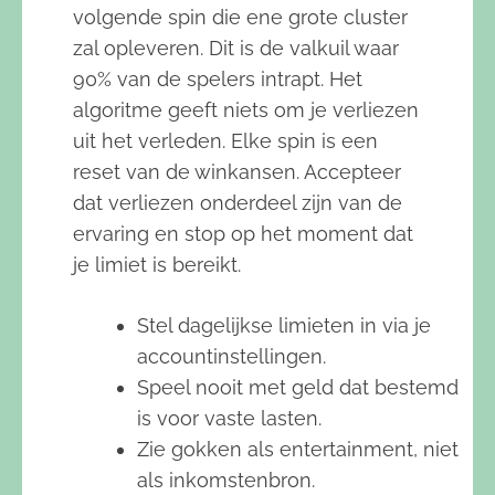
volgende spin die ene grote cluster
zal opleveren. Dit is de valkuil waar
90% van de spelers intrapt. Het
algoritme geeft niets om je verliezen
uit het verleden. Elke spin is een
reset van de winkansen. Accepteer
dat verliezen onderdeel zijn van de
ervaring en stop op het moment dat
je limiet is bereikt.
Stel dagelijkse limieten in via je
accountinstellingen.
Speel nooit met geld dat bestemd
is voor vaste lasten.
Zie gokken als entertainment, niet
als inkomstenbron.