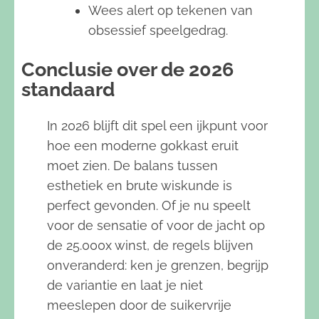
Wees alert op tekenen van
obsessief speelgedrag.
Conclusie over de 2026
standaard
In 2026 blijft dit spel een ijkpunt voor
hoe een moderne gokkast eruit
moet zien. De balans tussen
esthetiek en brute wiskunde is
perfect gevonden. Of je nu speelt
voor de sensatie of voor de jacht op
de 25.000x winst, de regels blijven
onveranderd: ken je grenzen, begrijp
de variantie en laat je niet
meeslepen door de suikervrije