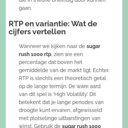
gaan.
RTP en variantie: Wat de
cijfers vertellen
Wanneer we kijken naar de
sugar
rush 1000 rtp
, zien we een
percentage dat boven het
gemiddelde van de markt ligt. Echter,
RTP is slechts een theoretisch getal
op de lange termijn. De ware aard
van dit spel is ‘High Volatility’. Dit
betekent dat je lange periodes van
droogte kunt ervaren, afgewisseld
met plotselinge uitbarstingen van
winst. Gebruik de
sugar rush 1000