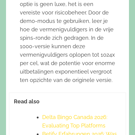
optie is geen luxe, het is een
vereiste voor risicobeheer. Door de
demo-modus te gebruiken, leer je
hoe de vermenigvuldigers in de vrije
spins-ronde zich gedragen. In de
1000-versie kunnen deze
vermenigvuldigers oplopen tot 1024x
per cel, wat de potentie voor enorme
uitbetalingen exponentieel vergroot
ten opzichte van de originele versie.
Read also
Delta Bingo Canada 2026:
Evaluating Top Platforms
Betify Erfahrungen 2026: Was