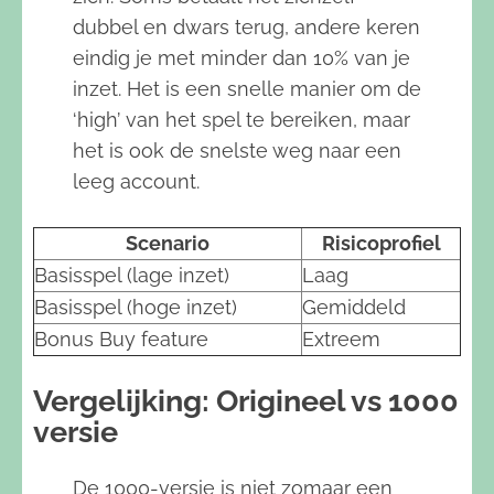
dubbel en dwars terug, andere keren
eindig je met minder dan 10% van je
inzet. Het is een snelle manier om de
‘high’ van het spel te bereiken, maar
het is ook de snelste weg naar een
leeg account.
Scenario
Risicoprofiel
Basisspel (lage inzet)
Laag
Basisspel (hoge inzet)
Gemiddeld
Bonus Buy feature
Extreem
Vergelijking: Origineel vs 1000
versie
De 1000-versie is niet zomaar een